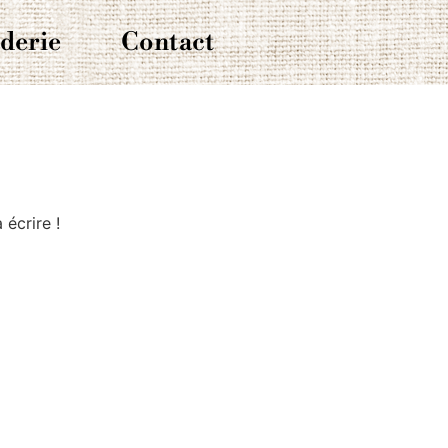
derie
Contact
écrire !